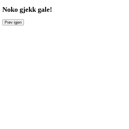
Noko gjekk gale!
Prøv igjen