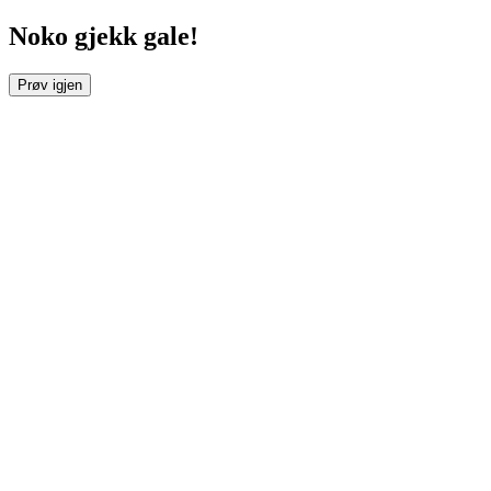
Noko gjekk gale!
Prøv igjen