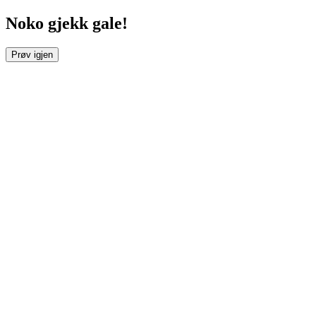
Noko gjekk gale!
Prøv igjen