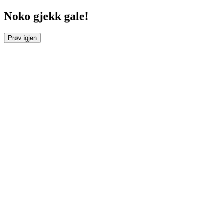
Noko gjekk gale!
Prøv igjen