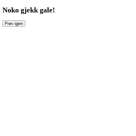
Noko gjekk gale!
Prøv igjen