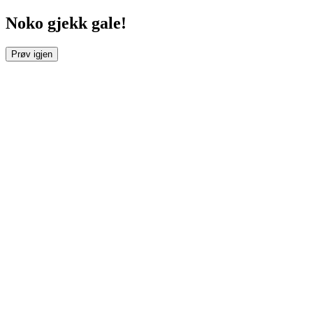
Noko gjekk gale!
Prøv igjen