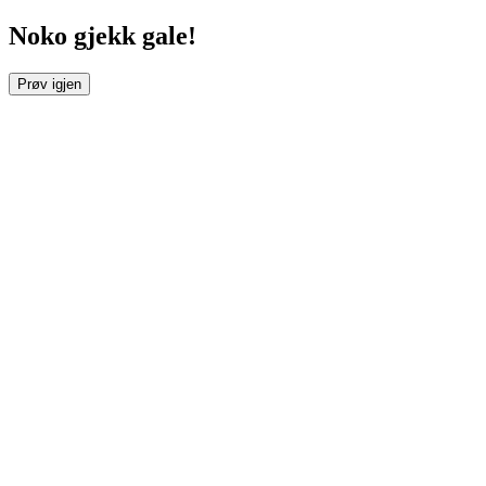
Noko gjekk gale!
Prøv igjen