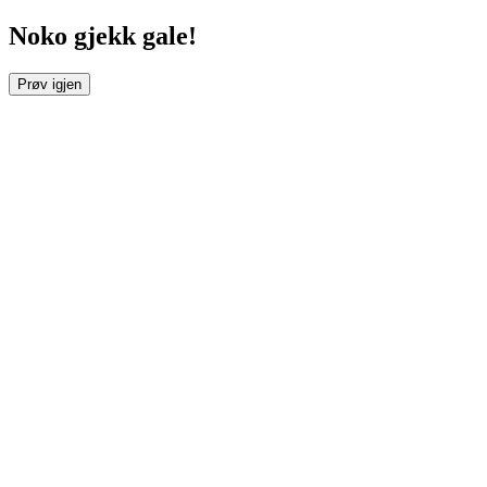
Noko gjekk gale!
Prøv igjen