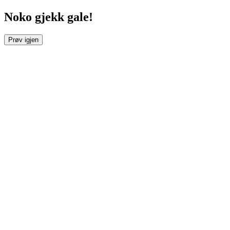
Noko gjekk gale!
Prøv igjen