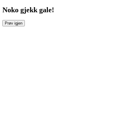
Noko gjekk gale!
Prøv igjen