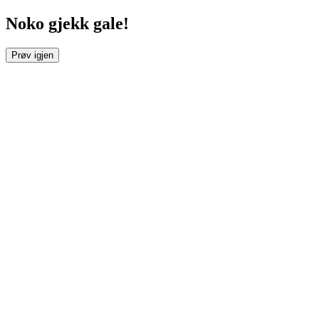
Noko gjekk gale!
Prøv igjen