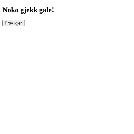
Noko gjekk gale!
Prøv igjen