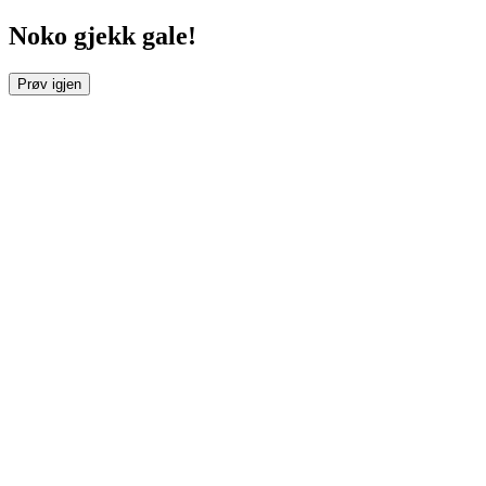
Noko gjekk gale!
Prøv igjen