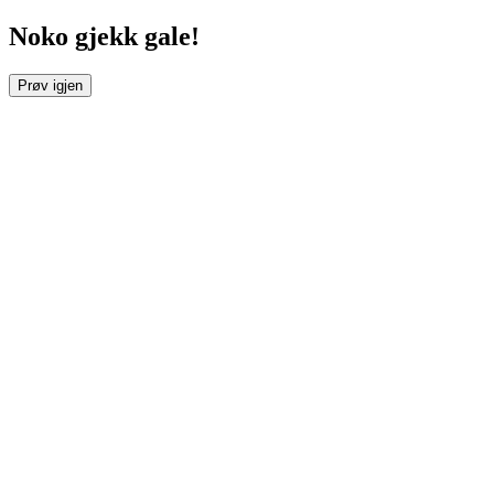
Noko gjekk gale!
Prøv igjen