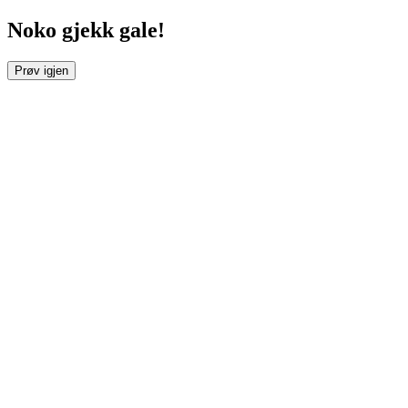
Noko gjekk gale!
Prøv igjen