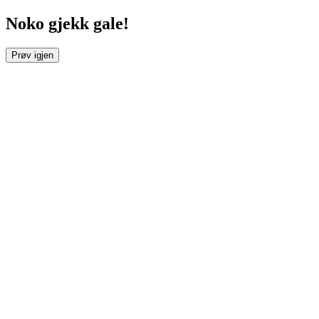
Noko gjekk gale!
Prøv igjen