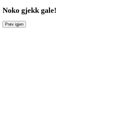
Noko gjekk gale!
Prøv igjen