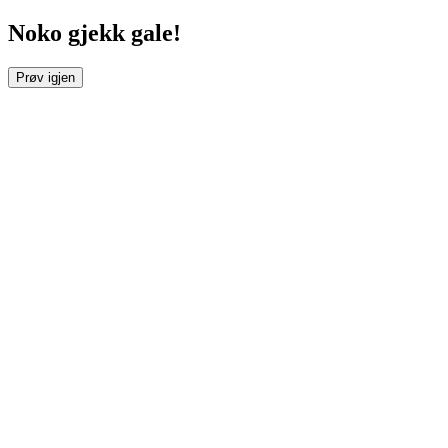
Noko gjekk gale!
Prøv igjen