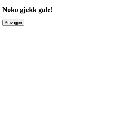
Noko gjekk gale!
Prøv igjen