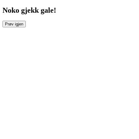
Noko gjekk gale!
Prøv igjen