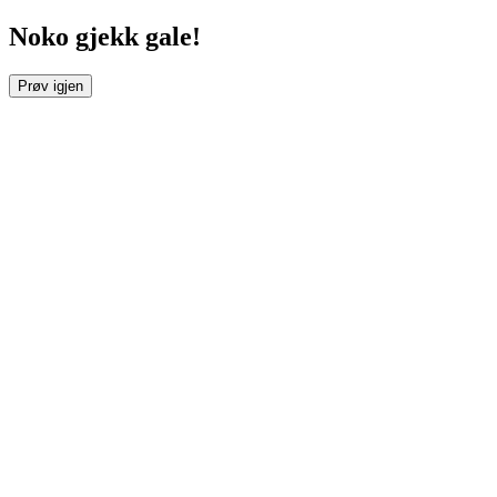
Noko gjekk gale!
Prøv igjen