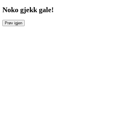
Noko gjekk gale!
Prøv igjen