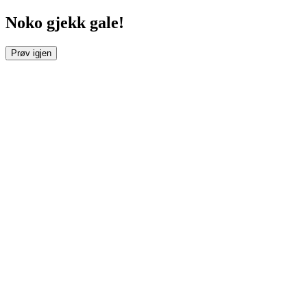
Noko gjekk gale!
Prøv igjen