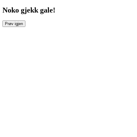
Noko gjekk gale!
Prøv igjen