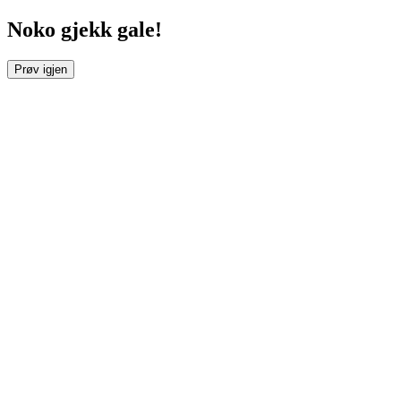
Noko gjekk gale!
Prøv igjen