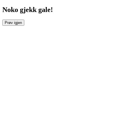
Noko gjekk gale!
Prøv igjen