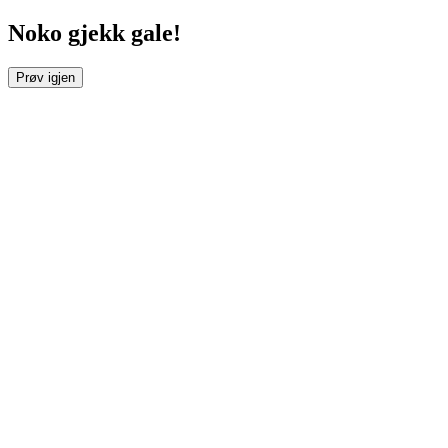
Noko gjekk gale!
Prøv igjen