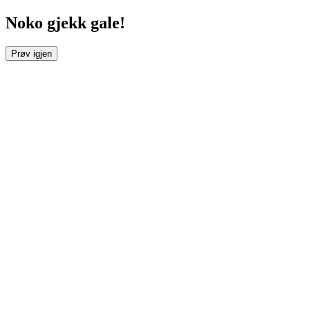
Noko gjekk gale!
Prøv igjen