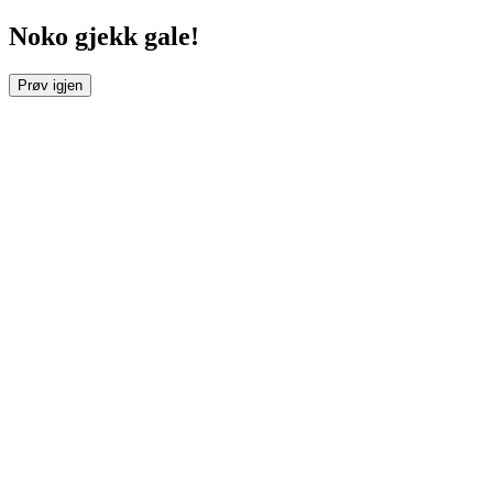
Noko gjekk gale!
Prøv igjen