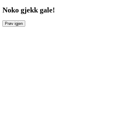
Noko gjekk gale!
Prøv igjen