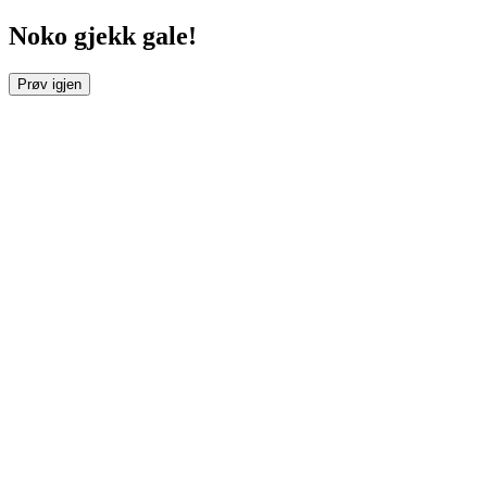
Noko gjekk gale!
Prøv igjen