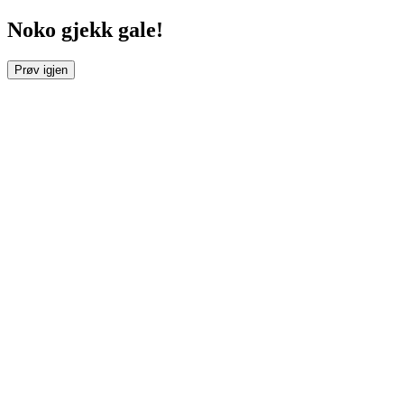
Noko gjekk gale!
Prøv igjen