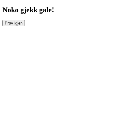
Noko gjekk gale!
Prøv igjen