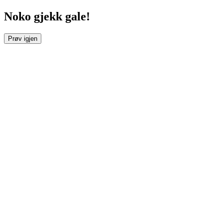
Noko gjekk gale!
Prøv igjen