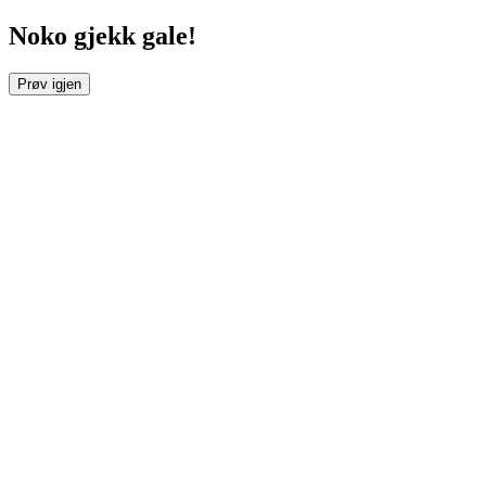
Noko gjekk gale!
Prøv igjen