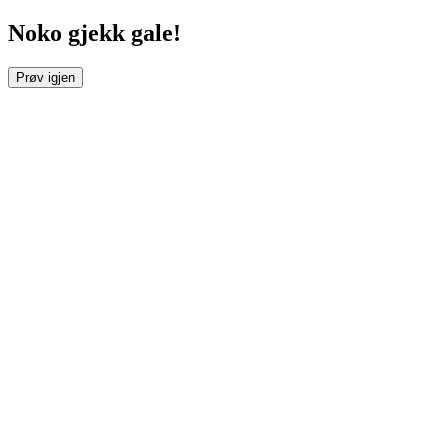
Noko gjekk gale!
Prøv igjen