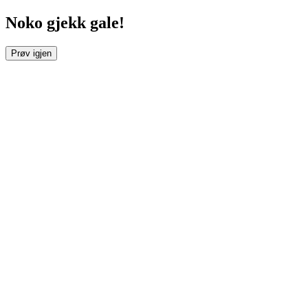
Noko gjekk gale!
Prøv igjen