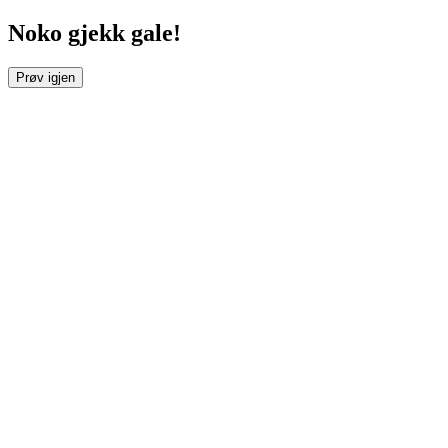
Noko gjekk gale!
Prøv igjen