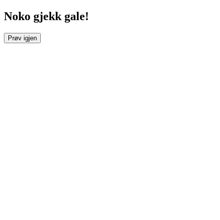
Noko gjekk gale!
Prøv igjen