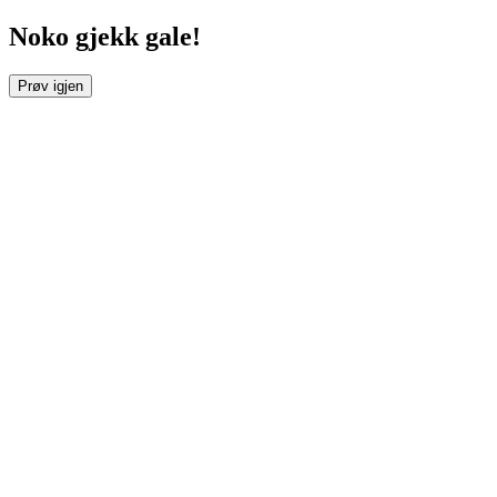
Noko gjekk gale!
Prøv igjen