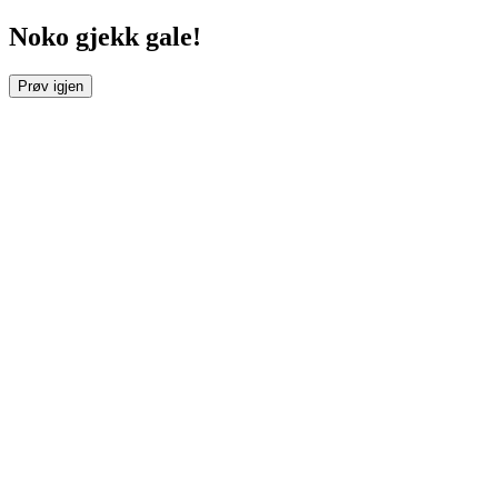
Noko gjekk gale!
Prøv igjen