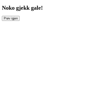
Noko gjekk gale!
Prøv igjen