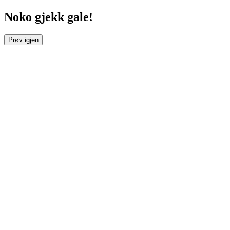
Noko gjekk gale!
Prøv igjen