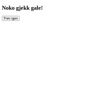
Noko gjekk gale!
Prøv igjen