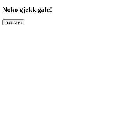
Noko gjekk gale!
Prøv igjen