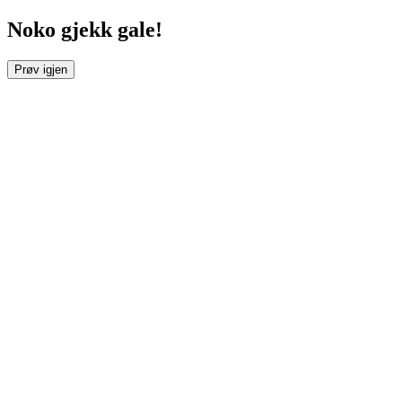
Noko gjekk gale!
Prøv igjen