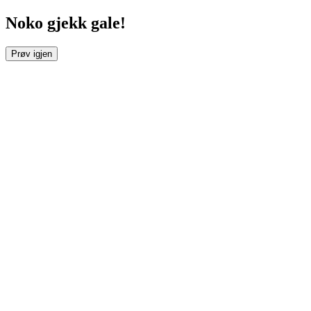
Noko gjekk gale!
Prøv igjen