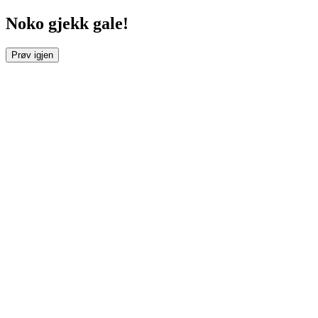
Noko gjekk gale!
Prøv igjen