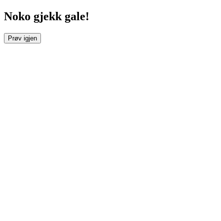
Noko gjekk gale!
Prøv igjen