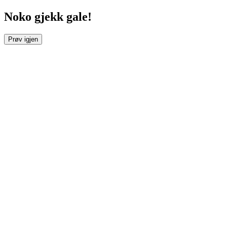
Noko gjekk gale!
Prøv igjen